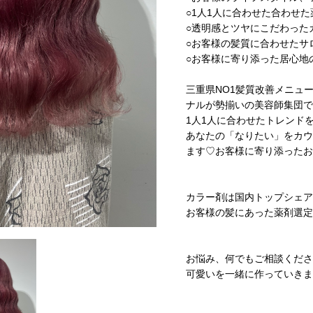
○1人1人に合わせた合わせ
○透明感とツヤにこだわった
○お客様の髪質に合わせたサ
○お客様に寄り添った居心地
三重県NO1髪質改善メニュ
ナルが勢揃いの美容師集団で
1人1人に合わせたトレンド
あなたの「なりたい」をカウ
ます♡お客様に寄り添ったお
カラー剤は国内トップシェア
お客様の髪にあった薬剤選定
お悩み、何でもご相談くださ
可愛いを一緒に作っていきま