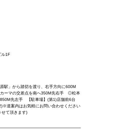
】
ビル1F
原駅」から踏切を渡り、右手方向に600M
カーマの交差点を南へ350M先右手 ◎松本
50M先左手 【駐車場】(第1)店舗前6台
第2)※道案内はお気軽にお問い合わせください
させて頂きます)