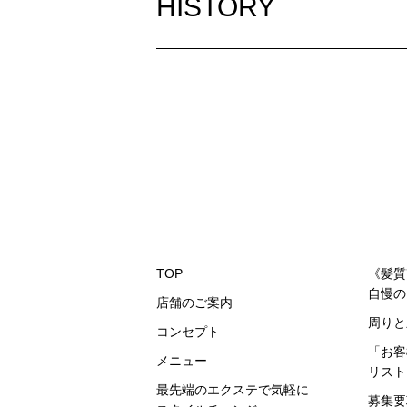
HISTORY
TOP
《髪質
自慢の
店舗のご案内
周りと
コンセプト
「
お客
メニュー
リスト
最先端のエクステで気軽に
募集要