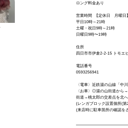
ロング料金あり
営業時間 【定休日 月曜日
平日10時～21時
ー
土曜・祝日9時～21時
日曜日9時〜19時
住所
四日市市伊倉2-2-15 トモエ
電話番号
0593256941
〈電車〉近鉄湯の山線「中川
〈お車〉◎湯の山街道から→
街道→桃太郎の交差点を北へ8
(レンガブロック設置個所(
(来店時に駐車箇所の確認を