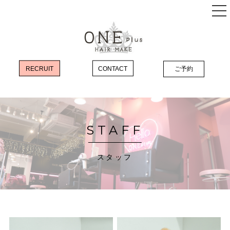
RECRUIT
CONTACT
ご予約
店舗のご案内
コンセプト
メニュー
STAFF
最先端のエクステで気軽にスタイルチェンジ
スタッフ
《髪質改善カラー》《韓国風カラー》で
あなたの「なりたい」を叶えます
《髪質改善》COTA
ヘアケアで自慢のうるつや髪を手に入れる