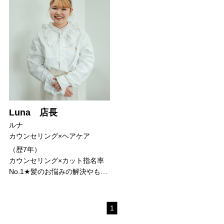
Luna 店長
ルナ
カウンセリング×ヘアケア
（歴
7年
）
カウンセリング×カット指名率
No.1★髪のお悩みの解決やも…
1