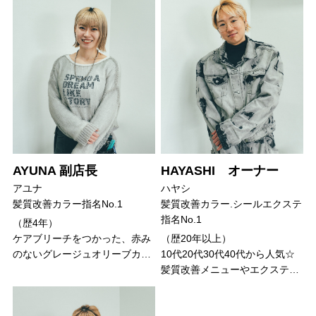
周りと差がつくヘアアレンジ
「お客様に必要とされるスタイリスト」を目
指しませんか？
募集要項と応募の流れ
プロダクト
スタッフ
スタイル
AYUNA 副店長
HAYASHI オーナー
アユナ
ハヤシ
お問い合わせ
髪質改善カラー指名No.1
髪質改善カラー.シールエクステ
指名No.1
（歴
4年
）
ブログ
ケアブリーチをつかった、赤み
（歴
20年以上
）
のないグレージュオリーブカ…
10代20代30代40代から人気☆
ニュース
髪質改善メニューやエクステ…