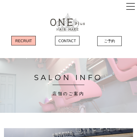
RECRUIT
CONTACT
ご予約
店舗のご案内
コンセプト
メニュー
SALON INFO
最先端のエクステで気軽にスタイルチェンジ
店舗のご案内
《髪質改善カラー》《韓国風カラー》で
あなたの「なりたい」を叶えます
《髪質改善》COTA
ヘアケアで自慢のうるつや髪を手に入れる