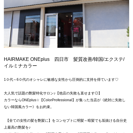
周りと差がつくヘアアレンジ
「お客様に必要とされるスタイリスト」を目
指しませんか？
募集要項と応募の流れ
プロダクト
スタッフ
HAIRMAKE ONEplus 四日市 髪質改善/韓国/エクステ/
イルミナカラー
スタイル
1０代～6０代のオシャレに敏感な女性から圧倒的に支持を得ています♡
お問い合わせ
大人気で話題の艶髪特化サロン♪【他店の失敗も直せます◎】
ブログ
カラーならONEplus☆【ColorProfessional】が集った当店が《絶対に失敗し
ない韓国風カラー》をお約束。
ニュース
【全ての女性の髪を艶髪に】をコンセプトに明髪～暗髪でも垢抜ける自分史
上最高の艶髪を♪