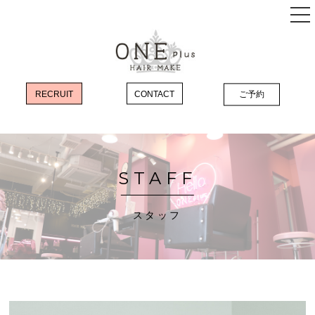
RECRUIT
CONTACT
ご予約
店舗のご案内
コンセプト
メニュー
STAFF
最先端のエクステで気軽にスタイルチェンジ
スタッフ
《髪質改善カラー》《韓国風カラー》で
あなたの「なりたい」を叶えます
《髪質改善》COTA
ヘアケアで自慢のうるつや髪を手に入れる