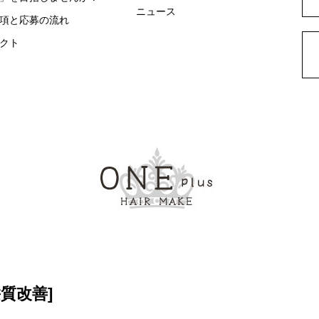
ニュース
項と応募の流れ
クト
髪質改善
]