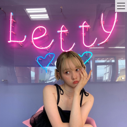
店舗のご案内
コンセプト
メニュー
最先端のエクステで気軽にスタイルチェンジ
《髪質改善カラー》《韓国風カラー》で
あなたの「なりたい」を叶えます
《髪質改善》COTA
ヘアケアで自慢のうるつや髪を手に入れる